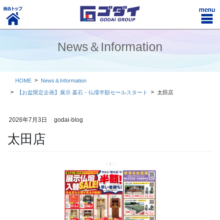
コ
ナ
ン
ビ
テ
ゲ
ン
ー
News＆Information
ツ
シ
に
ョ
移
ン
動
に
HOME
News＆Information
移
【お盆限定企画】展示 墓石・仏壇半額セールスタート
太田店
動
2026年7月3日
godai-blog
太田店