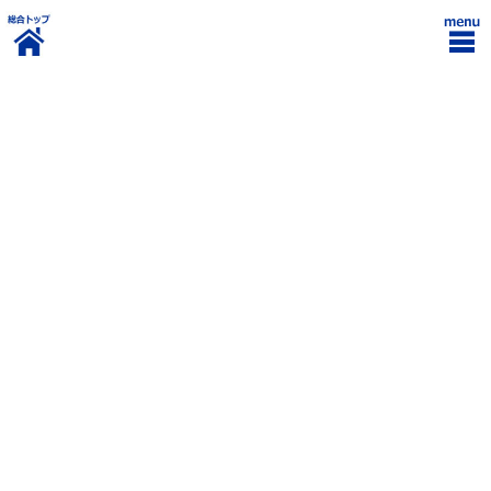
コ
ナ
ン
ビ
テ
ゲ
ン
ー
社員ブログ
ツ
シ
に
ョ
移
ン
動
に
HOME
社員ブログ
人生はお好み焼きなのかもしれない
移
動
2024年8月24日
godai-blog
人生はお好み焼きなのかもしれな
い
皆さまお疲れ様です。
二年目です。
こちらはブログ投稿ができず今までお見せできなかった
『ふしぎ
駄菓子屋 銭天堂へようこそ』の展示会
での写真です。