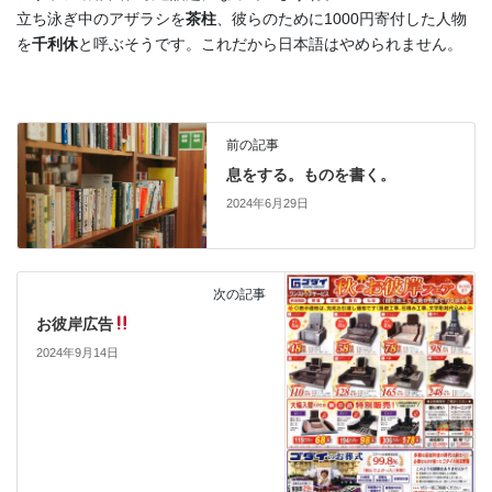
立ち泳ぎ中のアザラシを
茶柱
、彼らのために1000円寄付した人物
を
千利休
と呼ぶそうです。これだから日本語はやめられません。
前の記事
息をする。ものを書く。
2024年6月29日
次の記事
お彼岸広告
2024年9月14日