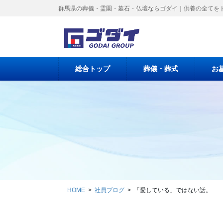
コ
ナ
群馬県の葬儀・霊園・墓石・仏壇ならゴダイ｜供養の全てを
ン
ビ
テ
ゲ
ン
ー
ツ
シ
に
ョ
総合トップ
葬儀・葬式
お
移
ン
動
に
移
動
HOME
社員ブログ
「愛している」ではない話。