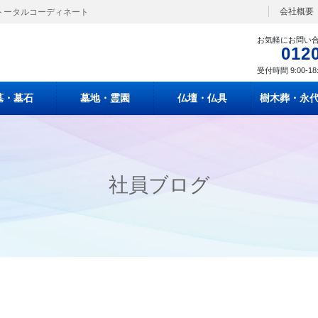
会社概要
トータルコーディネート
お気軽にお問い
012
受付時間 9:00-18
墓・墓石
墓地・霊園
仏壇・仏具
樹木葬・永
社員ブログ