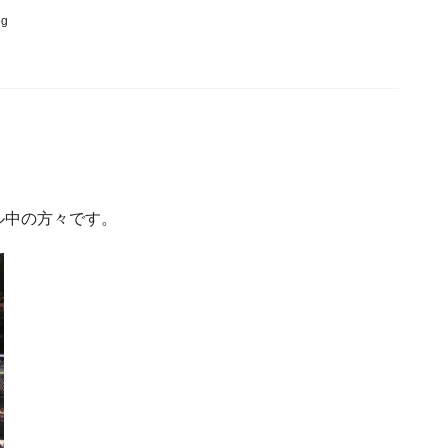
og
。
ル中の方々です。