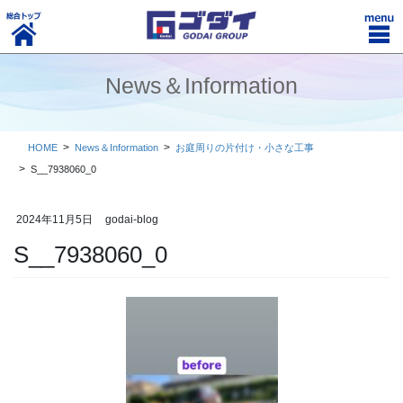
コ
ナ
ン
ビ
テ
ゲ
ン
ー
News＆Information
ツ
シ
に
ョ
移
ン
動
に
HOME
News＆Information
お庭周りの片付け・小さな工事
移
S__7938060_0
動
2024年11月5日
godai-blog
S__7938060_0